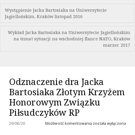
Nawigacja
Wystąpienie Jacka Bartosiaka na Uniwersytecie
wpisu
Jagiellońskim, Kraków listopad 2016
Wykład Jacka Bartosiaka na Uniwersytecie Jagiellońskim
na temat sytuacji na wschodniej flance NATO, Kraków
marzec 2017
Odznaczenie dra Jacka
Bartosiaka Złotym Krzyżem
Honorowym Związku
Piłsudczyków RP
Odznaczenie
29/06/20
Możliwość komentowania
została wyłączona
dra
Jacka