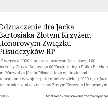
Odznaczenie dra Jacka
Bartosiaka Złotym Krzyżem
Honorowym Związku
Piłsudczyków RP
27 czerwca 2020 r. podczas uroczystości z okazji 100
Rocznicy Chrztu Bojowego 66 Kaszubskiego Pułku Piechot
im. Marszałka Józefa Piłsudskiego w bitwie pod
Bobrujkami w wojnie polsko-bolszewickiej 1920 r., dr Jace
Bartosiak został odznaczony Złotym Krzyżem Honorowy
Odznaczenie
29/06/20
Możliwość komentowania
została wyłączo
dra
Jacka