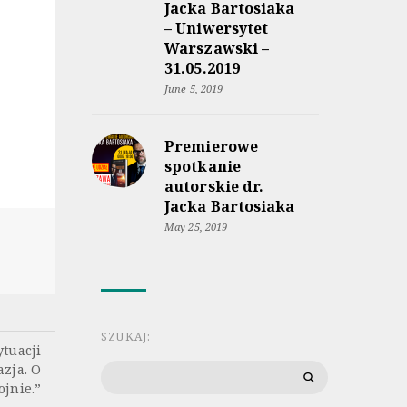
Jacka Bartosiaka
– Uniwersytet
Warszawski –
31.05.2019
June 5, 2019
Premierowe
spotkanie
autorskie dr.
Jacka Bartosiaka
May 25, 2019
SZUKAJ:
tuacji
Search
azja. O
for:
ojnie.”