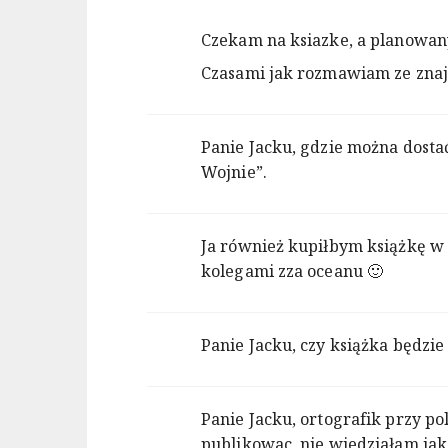
Czekam na ksiazke, a planowany
Czasami jak rozmawiam ze znajo
Panie Jacku, gdzie można dostać
Wojnie”.
Ja również kupiłbym książkę w j
kolegami zza oceanu 🙂
Panie Jacku, czy książka będzi
Panie Jacku, ortografik przy pol
publikowac, nie wiedziałam ja