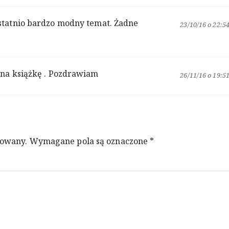
ostatnio bardzo modny temat. Żadne
23/10/16 o 22:5
Pana książkę . Pozdrawiam
26/11/16 o 19:5
kowany.
Wymagane pola są oznaczone
*