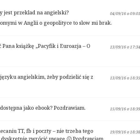
 jest przeklad na angielski?
04/09/16 o 09:0
mymi w Anglii o geopolityce to slow mi brak.
 Pana książkę „Pacyfik i Euroazja – O
13/09/16 o 17:3
ęzyku angielskim, żeby podzielić się z
13/09/16 o 18:3
e dostępna jako ebook? Pozdrawiam.
15/09/16 o 18:3
ecaniu TT, fb i poczty – nie trzeba tego
19/09/16 o 18:3
k dyskretnie zwrócić uwagę 🙂 Pozdrawiam