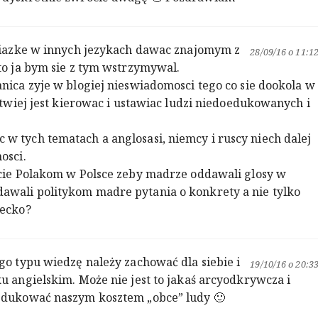
ksiazke w innych jezykach dawac znajomym z
28/09/16 o 11:1
to ja bym sie z tym wstrzymywal.
nica zyje w blogiej nieswiadomosci tego co sie dookola w
latwiej jest kierowac i ustawiac ludzi niedoedukowanych i
w tych tematach a anglosasi, niemcy i ruscy niech dalej
osci.
jcie Polakom w Polsce zeby madrze oddawali glosy w
awali politykom madre pytania o konkrety a nie tylko
iecko?
go typu wiedzę należy zachować dla siebie i
19/10/16 o 20:3
u angielskim. Może nie jest to jakaś arcyodkrywcza i
 edukować naszym kosztem „obce” ludy 🙂