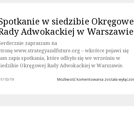
Bartosiaka
Złotym
Krzyżem
Spotkanie w siedzibie Okręgowe
Honorowym
Związku
Rady Adwokackiej w Warszawie
Piłsudczyków
RP
Serdecznie zapraszam na
stronę www.strategyandfuture.org – wkrótce pojawi się
tam zapis spotkania, które odbyło się we wrześniu w
siedzibie Okręgowej Rady Adwokackiej w Warszawie.
Spotkanie
01/10/19
Możliwość komentowania
została wyłączo
w
siedzibie
Okręgowej
Rady
Adwokackiej
w
Warszawie