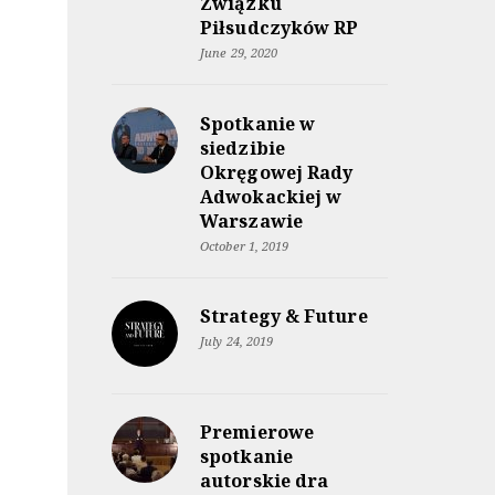
Związku
Piłsudczyków RP
June 29, 2020
Spotkanie w
siedzibie
Okręgowej Rady
Adwokackiej w
Warszawie
October 1, 2019
Strategy & Future
July 24, 2019
Premierowe
spotkanie
autorskie dra