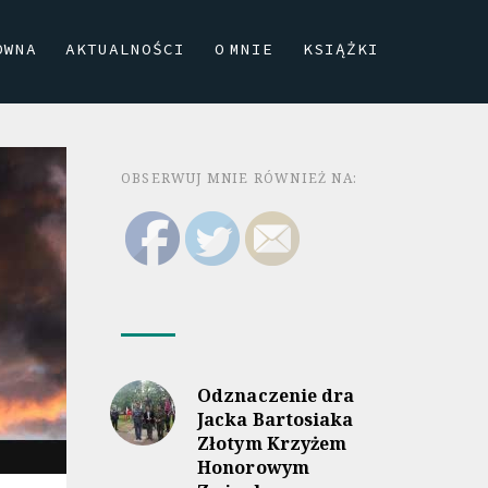
ÓWNA
AKTUALNOŚCI
O MNIE
KSIĄŻKI
OBSERWUJ MNIE RÓWNIEŻ NA:
Odznaczenie dra
Jacka Bartosiaka
Złotym Krzyżem
Honorowym