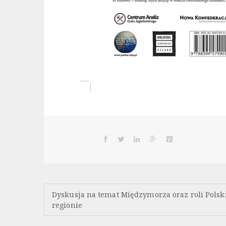
Nawigacja
Dyskusja na temat Międzymorza oraz roli Polsk
regionie
wpisu