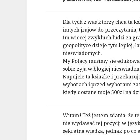
Dla tych z was ktorzy chca ta 
innych jrajow do przeczytania, 
Im wiecej zwykluch ludzi za gra
geopolityce dzieje tym lepiej, 
nieswiadomych.
My Polacy musimy sie edukowac 
sobie zyja w blogiej nieswiadom
Kupujcie ta ksiazke i przekazu
wyborach i przed wyborami zad
kiedy dostane moje 500zl na dz
Witam! Też jestem zdania, że te
nie wydawać tej pozycji w język
sekretna wiedza, jednak po co