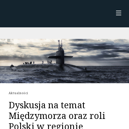
Skip
to
content
STRONA GŁÓWNA
AKTUALNOŚCI
O MNIE
KSIĄŻKI
Aktualności
Dyskusja na temat
Międzymorza oraz roli
Polski w regionie