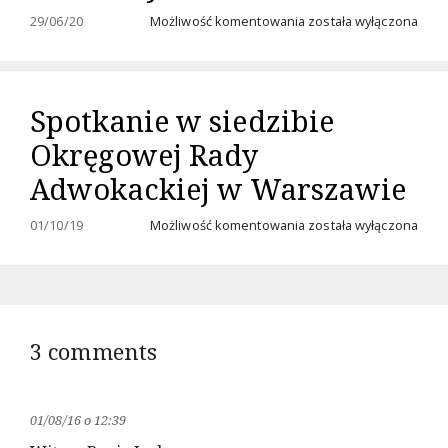
Odznaczenie
29/06/20
Możliwość komentowania
została wyłączona
dra
Jacka
Bartosiaka
Złotym
Spotkanie w siedzibie
Krzyżem
Honorowym
Okręgowej Rady
Związku
Piłsudczyków
Adwokackiej w Warszawie
RP
Spotkanie
01/10/19
Możliwość komentowania
została wyłączona
w
siedzibie
Okręgowej
Rady
Adwokackiej
w
3 comments
Warszawie
01/08/16 o 12:39