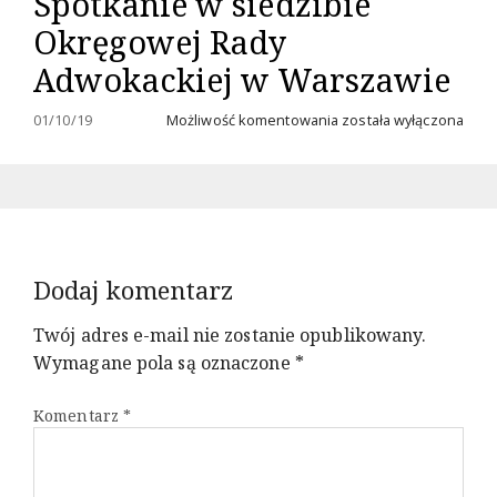
Spotkanie w siedzibie
Honorowym
Okręgowej Rady
Związku
Piłsudczyków
Adwokackiej w Warszawie
RP
Spotkanie
01/10/19
Możliwość komentowania
została wyłączona
w
siedzibie
Okręgowej
Rady
Adwokackiej
w
Warszawie
Dodaj komentarz
Twój adres e-mail nie zostanie opublikowany.
Wymagane pola są oznaczone
*
Komentarz
*