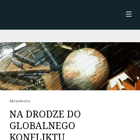
Skip
to
content
STRONA GŁÓWNA
AKTUALNOŚCI
O MNIE
KSIĄŻKI
Aktualności
NA DRODZE DO
GLOBALNEGO
KONFLIKTU