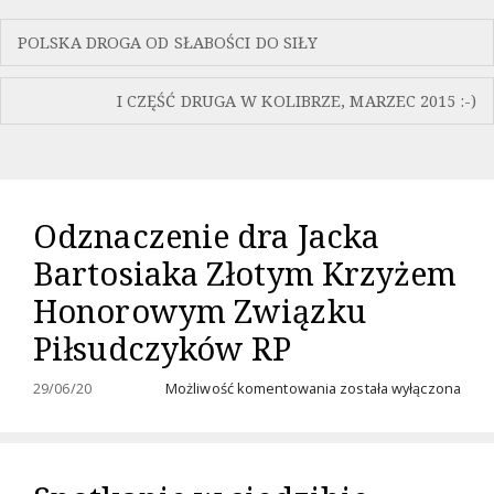
Nawigacja
POLSKA DROGA OD SŁABOŚCI DO SIŁY
wpisu
I CZĘŚĆ DRUGA W KOLIBRZE, MARZEC 2015 :-)
Odznaczenie dra Jacka
Bartosiaka Złotym Krzyżem
Honorowym Związku
Piłsudczyków RP
Odznaczenie
29/06/20
Możliwość komentowania
została wyłączona
dra
Jacka
Bartosiaka
Złotym
Krzyżem