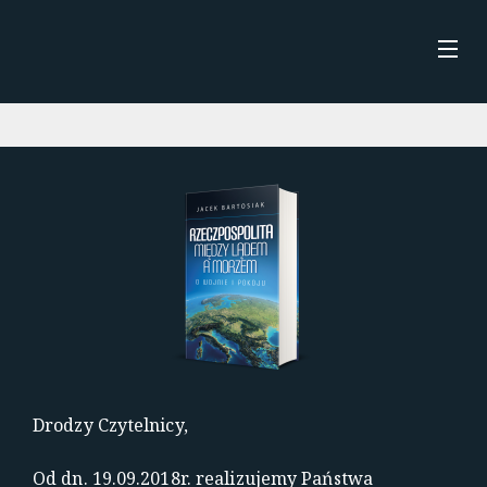
Skip
to
content
STRONA GŁÓWNA
AKTUALNOŚCI
O MNIE
KSIĄŻKI
Drodzy Czytelnicy,
Od dn. 19.09.2018r. realizujemy Państwa