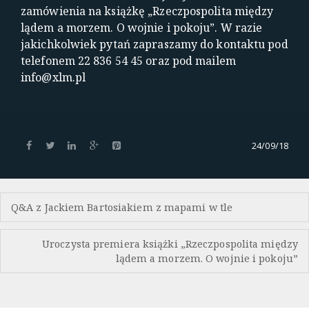
zamówienia na książkę „Rzeczpospolita między
lądem a morzem. O wojnie i pokoju”. W razie
jakichkolwiek pytań zapraszamy do kontaktu pod
telefonem 22 836 54 45 oraz pod mailem
info@xlm.pl
24/09/18
Nawigacja
Q&A z Jackiem Bartosiakiem z mapami w tle
wpisu
Uroczysta premiera książki „Rzeczpospolita między
lądem a morzem. O wojnie i pokoju”