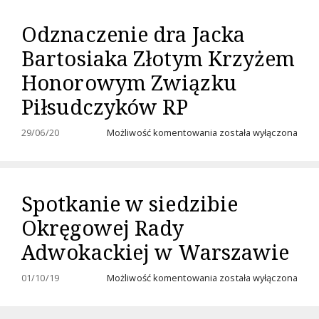
Odznaczenie dra Jacka
Bartosiaka Złotym Krzyżem
Honorowym Związku
Piłsudczyków RP
Odznaczenie
29/06/20
Możliwość komentowania
została wyłączona
dra
Jacka
Bartosiaka
Złotym
Spotkanie w siedzibie
Krzyżem
Honorowym
Okręgowej Rady
Związku
Piłsudczyków
Adwokackiej w Warszawie
RP
Spotkanie
01/10/19
Możliwość komentowania
została wyłączona
w
siedzibie
Okręgowej