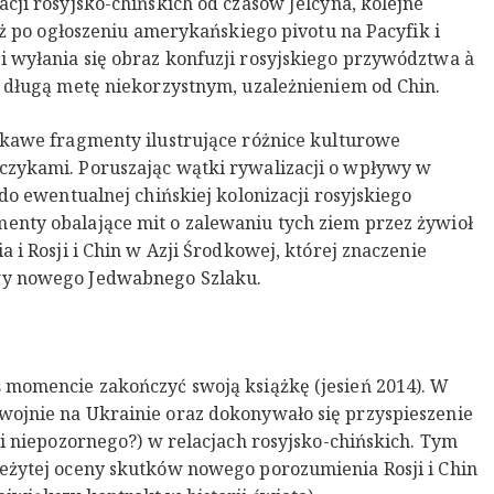
cji rosyjsko-chińskich od czasów Jelcyna, kolejne
już po ogłoszeniu amerykańskiego pivotu na Pacyfik i
i wyłania się obraz konfuzji rosyjskiego przywództwa à
a długą metę niekorzystnym, uzależnieniem od Chin.
ekawe fragmenty ilustrujące różnice kulturowe
czykami. Poruszając wątki rywalizacji o wpływy w
 do ewentualnej chińskiej kolonizacji rosyjskiego
enty obalające mit o zalewaniu tych ziem przez żywioł
a i Rosji i Chin w Azji Środkowej, której znaczenie
wy nowego Jedwabnego Szlaku.
ś momencie zakończyć swoją książkę (jesień 2014). W
wojnie na Ukrainie oraz dokonywało się przyspieszenie
 i niepozornego?) w relacjach rosyjsko-chińskich. Tym
leżytej oceny skutków nowego porozumienia Rosji i Chin