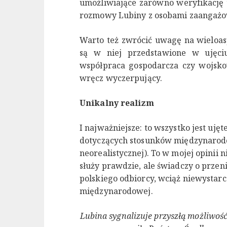
umożliwiające zarówno weryfikację t
rozmowy Lubiny z osobami zaangażowa
Warto też zwrócić uwagę na wieloas
są w niej przedstawione w ujęciu
współpraca gospodarcza czy wojsk
wręcz wyczerpujący.
Unikalny realizm
I najważniejsze: to wszystko jest uj
dotyczących stosunków międzynarodo
neorealistycznej). To w mojej opinii
służy prawdzie, ale świadczy o prze
polskiego odbiorcy, wciąż niewystar
międzynarodowej.
Lubina sygnalizuje przyszłą możliwo