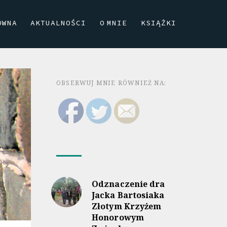
ÓWNA
AKTUALNOŚCI
O MNIE
KSIĄŻKI
OBSERWUJ MNIE RÓWNIEŻ NA:
Odznaczenie dra
Jacka Bartosiaka
Złotym Krzyżem
Honorowym