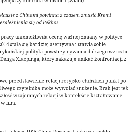
jwiększy kontrakt w historii świata).
układzie z Chinami powinna z czasem zmusić Kreml
ezależnienia się od Pekinu
 pracy uniemożliwiła ocenę ważnej zmiany w polityce
014 stała się bardziej asertywna i stawia sobie
rykańskiej polityki powstrzymywania dalszego wzrostu
 Denga Xiaopinga, który nakazuje unikać konfrontacji z
owe przedstawienie relacji rosyjsko-chińskich punkt po
rpliwego czytelnika może wywołać znużenie. Brak jest też
łość wzajemnych relacji w kontekście kształtowanie
i w nim.
rójkącie USA-Chiny-Rosja jest, jako się rzekło,