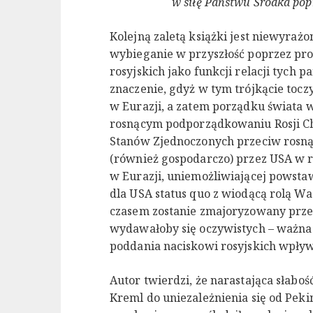
w siłę Państwu Środka pop
Kolejną zaletą książki jest niewyraż
wybieganie w przyszłość poprzez pro
rosyjskich jako funkcji relacji tych
znaczenie, gdyż w tym trójkącie tocz
w Eurazji, a zatem porządku świata
rosnącym podporządkowaniu Rosji Ch
Stanów Zjednoczonych przeciw rosną
(również gospodarczo) przez USA w ra
w Eurazji, uniemożliwiającej powsta
dla USA status quo z wiodącą rolą Wa
czasem zostanie zmajoryzowany przez
wydawałoby się oczywistych – ważna b
poddania naciskowi rosyjskich wpływ
Autor twierdzi, że narastająca słabo
Kreml do uniezależnienia się od Peki