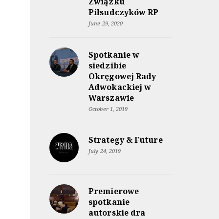
Związku
Piłsudczyków RP
June 29, 2020
Spotkanie w
siedzibie
Okręgowej Rady
Adwokackiej w
Warszawie
October 1, 2019
Strategy & Future
July 24, 2019
Premierowe
spotkanie
autorskie dra