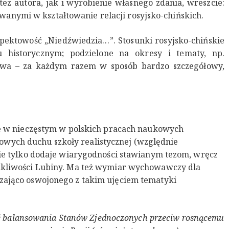
ez autora, jak i wyrobienie własnego zdania, wreszcie:
nymi w kształtowanie relacji rosyjsko-chińskich.
pektowość „Niedźwiedzia…”. Stosunki rosyjsko-chińskie
 historycznym; podzielone na okresy i tematy, np.
owa – za każdym razem w sposób bardzo szczegółowy,
ęte w nieczęstym w polskich pracach naukowych
wych duchu szkoły realistycznej (względnie
 nie tylko dodaje wiarygodności stawianym tezom, wręcz
nikliwości Lubiny. Ma też wymiar wychowawczy dla
czająco oswojonego z takim ujęciem tematyki
ść balansowania Stanów Zjednoczonych przeciw rosnącemu