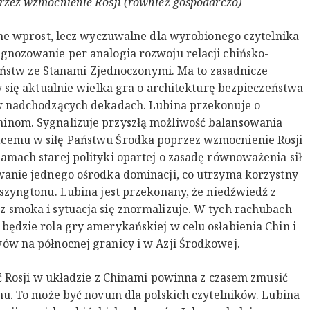
rzez wzmocnienie Rosji (również gospodarczo)
one wprost, lecz wyczuwalne dla wyrobionego czytelnika
gnozowanie per analogia rozwoju relacji chińsko-
 państw ze Stanami Zjednoczonymi. Ma to zasadnicze
y się aktualnie wielka gra o architekturę bezpieczeństwa
 w nadchodzących dekadach. Lubina przekonuje o
inom. Sygnalizuje przyszłą możliwość balansowania
cemu w siłę Państwu Środka poprzez wzmocnienie Rosji
mach starej polityki opartej o zasadę równoważenia sił
wanie jednego ośrodka dominacji, co utrzyma korzystny
szyngtonu. Lubina jest przekonany, że niedźwiedź z
 smoka i sytuacja się znormalizuje. W tych rachubach –
ędzie rola gry amerykańskiej w celu osłabienia Chin i
ów na północnej granicy i w Azji Środkowej.
ść Rosji w układzie z Chinami powinna z czasem zmusić
nu. To może być novum dla polskich czytelników. Lubina