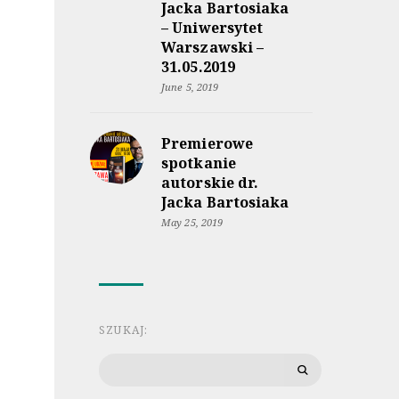
Jacka Bartosiaka
– Uniwersytet
Warszawski –
31.05.2019
June 5, 2019
Premierowe
spotkanie
autorskie dr.
Jacka Bartosiaka
May 25, 2019
SZUKAJ:
Search
for: