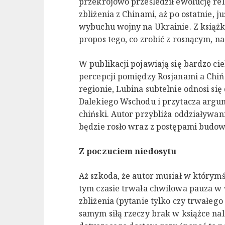
przekrojowo prześledził ewolucję rela
zbliżenia z Chinami, aż po ostatnie, 
wybuchu wojny na Ukrainie. Z książk
propos tego, co zrobić z rosnącym, n
W publikacji pojawiają się bardzo ci
percepcji pomiędzy Rosjanami a Chiń
regionie, Lubina subtelnie odnosi się
Dalekiego Wschodu i przytacza argum
chiński. Autor przybliża oddziaływani
będzie rosło wraz z postępami budo
Z poczuciem niedosytu
Aż szkoda, że autor musiał w którym
tym czasie trwała chwilowa pauza w 
zbliżenia (pytanie tylko czy trwałego
samym siłą rzeczy brak w książce na