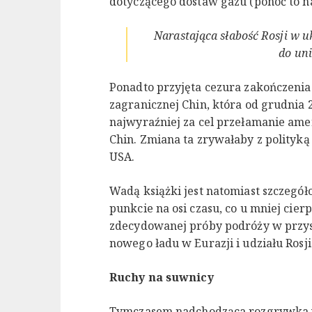
dotyczącego dostaw gazu (ponoć to na
Narastająca słabość Rosji w 
do uni
Ponadto przyjęta cezura zakończenia
zagranicznej Chin, która od grudnia 2
najwyraźniej za cel przełamanie ame
Chin. Zmiana ta zrywałaby z polityką
USA.
Wadą książki jest natomiast szczegół
punkcie na osi czasu, co u mniej cie
zdecydowanej próby podróży w przysz
nowego ładu w Eurazji i udziału Rosj
Ruchy na suwnicy
Tymczasem nadchodząca rozgrywka w t