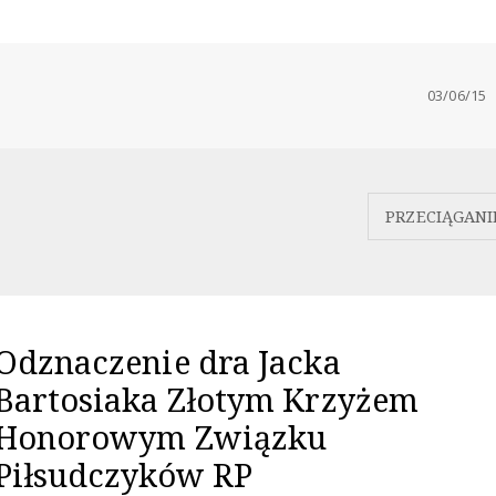
03/06/15
PRZECIĄGANI
Odznaczenie dra Jacka
Bartosiaka Złotym Krzyżem
Honorowym Związku
Piłsudczyków RP