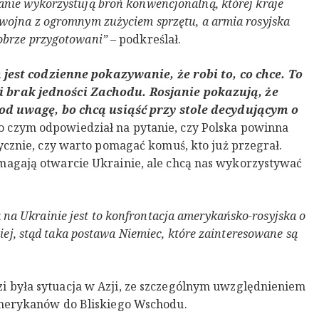
janie wykorzystują broń konwencjonalną, której kraje
st wojna z ogromnym zużyciem sprzętu, a armia rosyjska
dobrze przygotowani”
– podkreślał.
m jest codzienne pokazywanie, że robi to, co chce. To
 brak jedności Zachodu. Rosjanie pokazują, że
pod uwagę, bo chcą usiąść przy stole decydującym o
o czym odpowiedział na pytanie, czy Polska powinna
ycznie, czy warto pomagać komuś, kto już przegrał.
magają otwarcie Ukrainie, ale chcą nas wykorzystywać
 na Ukrainie jest to konfrontacja amerykańsko-rosyjska o
, stąd taka postawa Niemiec, które zainteresowane są
 była sytuacja w Azji, ze szczególnym uwzględnieniem
Amerykanów do Bliskiego Wschodu.