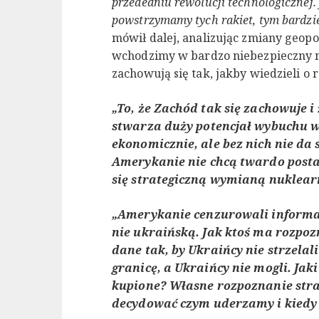
przededniu rewolucji technologicznej. J
powstrzymamy tych rakiet, tym bardzie
mówił dalej, analizując zmiany geopoli
wchodzimy w bardzo niebezpieczny m
zachowują się tak, jakby wiedzieli o
„To, że Zachód tak się zachowuje 
stwarza duży potencjał wybuchu woj
ekonomicznie, ale bez nich nie da 
Amerykanie nie chcą twardo postaw
się strategiczną wymianą nuklea
„Amerykanie cenzurowali informacj
nie ukraińską. Jak ktoś ma rozpoz
dane tak, by Ukraińcy nie strzelali
granicę, a Ukraińcy nie mogli. Ja
kupione? Własne rozpoznanie str
decydować czym uderzamy i kiedy