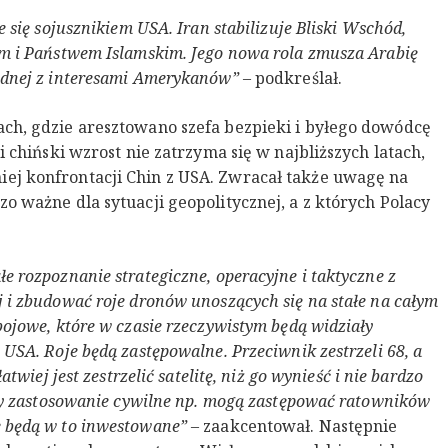
e się sojusznikiem USA. Iran stabilizuje Bliski Wschód,
em i Państwem Islamskim. Jego nowa rola zmusza Arabię
odnej z interesami Amerykanów”
– podkreślał.
ach, gdzie aresztowano szefa bezpieki i byłego dowódcę
i chiński wzrost nie zatrzyma się w najbliższych latach,
ej konfrontacji Chin z USA. Zwracał także uwagę na
o ważne dla sytuacji geopolitycznej, a z których Polacy
e rozpoznanie strategiczne, operacyjne i taktyczne z
 i zbudować roje dronów unoszących się na stałe na całym
bojowe, które w czasie rzeczywistym będą widziały
 USA. Roje będą zastępowalne. Przeciwnik zestrzeli 68, a
atwiej jest zestrzelić satelitę, niż go wynieść i nie bardzo
ały zastosowanie cywilne np. mogą zastępować ratowników
e będą w to inwestowane”
– zaakcentował. Następnie