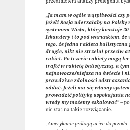
przedmiotem analizy prelegenta była
„Ja mam w ogóle wątpliwości czy p
Jeżeli Rosja uderzałaby na Polskę 
systemem Wisła, który kosztuje 20
Iskandery i to pod warunkiem, że 
tego, że jedna rakieta balistyczna
drugie, nikt nie strzelał przeciw 
rakiet. Po trzecie rakiety mogą l
trafić w rakietę balistyczną, a tym
najnowocześniejsza na świecie i ni
prawdziwe zdolności odstraszani
oddać. Jeżeli ma się własny syste
prowadzić politykę uspokajania nas
wtedy my możemy eskalować”
– po
nie stać na takie rozwiązanie.
„Amerykanie próbują uciec do przodu. 