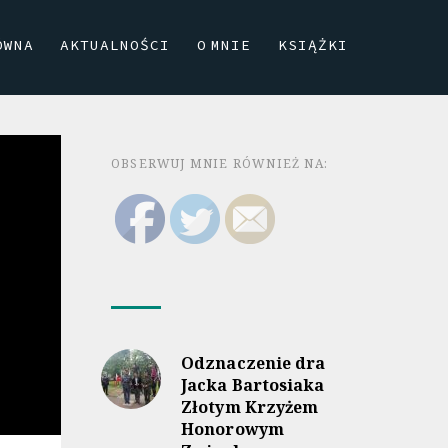
ÓWNA
AKTUALNOŚCI
O MNIE
KSIĄŻKI
OBSERWUJ MNIE RÓWNIEŻ NA:
Odznaczenie dra
Jacka Bartosiaka
Złotym Krzyżem
Honorowym