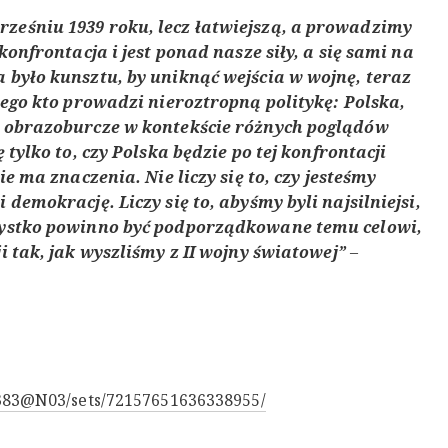
ześniu 1939 roku, lecz łatwiejszą, a prowadzimy
 konfrontacja i jest ponad nasze siły, a się sami na
a było kunsztu, by uniknąć wejścia w wojnę, teraz
 tego kto prowadzi nieroztropną politykę: Polska,
st obrazoburcze w kontekście różnych poglądów
 tylko to, czy Polska będzie po tej konfrontacji
ie ma znaczenia. Nie liczy się to, czy jesteśmy
 demokrację. Liczy się to, abyśmy byli najsilniejsi,
szystko powinno być podporządkowane temu celowi,
i tak, jak wyszliśmy z II wojny światowej”
–
6383@N03/sets/72157651636338955/