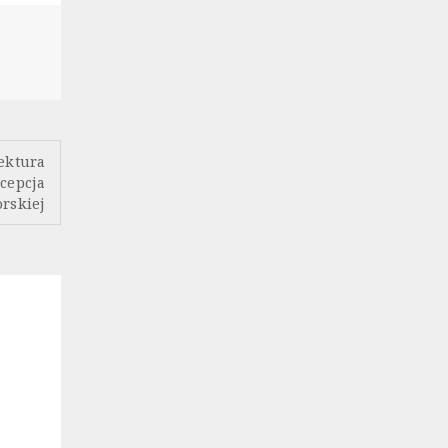
tektura
cepcja
rskiej