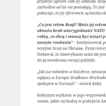
przykryć ogniem całe jej oddziały. Ros
zachodnie od lat nie posiadają. To je
pokazuje, że jej oficerowie są bardzo 
„Co jest celem Rosji? Może jej cele
obnaża brak wiarygodności NATO i
robią, co chcą i muszą być wzięci 
nowym rozdaniu”
– kontynuował, p
wysyłać broń na Ukrainę. Pytał retor
Dodawał, że Amerykanie sami nie po
do prowadzenia swojej polityki.
„Jak już mówiłem w KoLibrze, sytuacja
wpływy w Europie Środkowo-Wschodniej
spokojem w Euroazji”
– mówił dalej.
Kolejnym wątkiem w jego wypowiedzi
zmian, jakie zachodzą w podejściu 