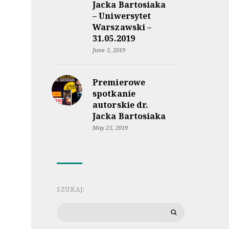
Jacka Bartosiaka
– Uniwersytet
Warszawski –
31.05.2019
June 5, 2019
Premierowe
spotkanie
autorskie dr.
Jacka Bartosiaka
May 25, 2019
SZUKAJ:
Search
for: