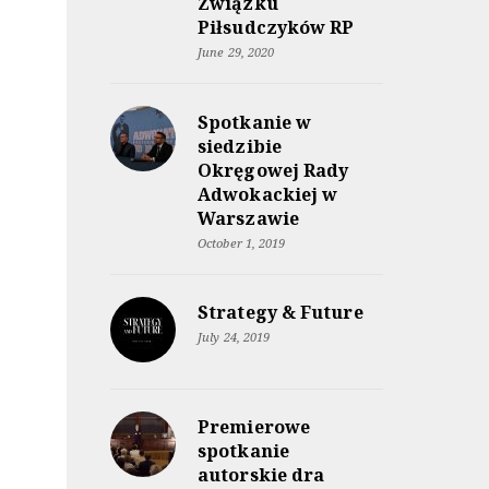
Związku
Piłsudczyków RP
June 29, 2020
Spotkanie w
siedzibie
Okręgowej Rady
Adwokackiej w
Warszawie
October 1, 2019
Strategy & Future
July 24, 2019
Premierowe
spotkanie
autorskie dra