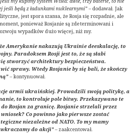
eśli my kupimy system Wisła: dwie, trzy baterie, to nie
j jeśli będą z ładunkami nuklearnymi”
– dodawał. Jak
tyczne, jest spora szansa, że Rosja się rozpadnie, ale
oment, ponieważ Rosjanie są zdeterminowani i
 rozwoju wypadków dużo więcej, niż my.
i że Amerykanie nakazują Ukrainie deeskalację, to
ny. Paradoksem Rosji jest to, że są słabi
się stworzyć architektury bezpieczeństwa.
ić sprawy. Wtedy Rosjanie by się bali, że skończy
rną”
– kontynuował.
e armii ukraińskiej. Prowadzili swoją politykę, a
nanie, to kontroluje pole bitwy. Przekazywano te
 do Rosjan za granicę. Rosjanie strzelali przez
ki wniosek? Co powinno jako pierwsze zostać
ategiczne niezależne od NATO. To my mamy
 wkraczamy do akcji”
– zaakcentował.