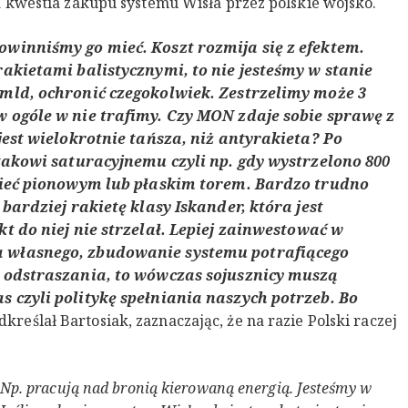
 kwestia zakupu systemu Wisła przez polskie wojsko.
owinniśmy go mieć. Koszt rozmija się z efektem.
rakietami balistycznymi, to nie jesteśmy w stanie
 mld, ochronić czegokolwiek. Zestrzelimy może 3
w ogóle w nie trafimy. Czy MON zdaje sobie sprawę z
 jest wielokrotnie tańsza, niż antyrakieta? Po
atakowi saturacyjnemu czyli np. gdy wystrzelono 800
ecieć pionowym lub płaskim torem. Bardzo trudno
 bardziej rakietę klasy Iskander, która jest
kt do niej nie strzelał. Lepiej zainwestować w
a własnego, zbudowanie systemu potrafiącego
m odstraszania, to wówczas sojusznicy muszą
 czyli politykę spełniania naszych potrzeb. Bo
dkreślał Bartosiak, zaznaczając, że na razie Polski raczej
Np. pracują nad bronią kierowaną energią. Jesteśmy w