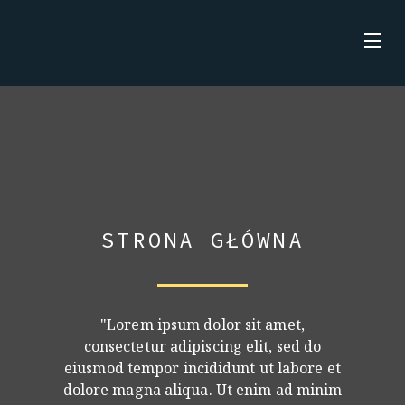
Skip
to
content
STRONA GŁÓWNA
AKTUALNOŚCI
O MNIE
KSIĄŻKI
STRONA GŁÓWNA
"Lorem ipsum dolor sit amet,
consectetur adipiscing elit, sed do
eiusmod tempor incididunt ut labore et
dolore magna aliqua. Ut enim ad minim