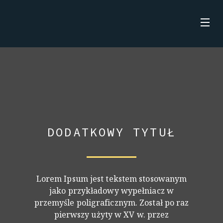
Skip
to
content
STRONA GŁÓWNA
AKTUALNOŚCI
O MNIE
KSIĄŻKI
DODATKOWY TYTUŁ
Lorem Ipsum jest tekstem stosowanym
jako przykładowy wypełniacz w
przemyśle poligraficznym. Został po raz
pierwszy użyty w XV w. przez