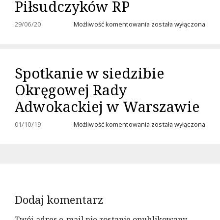
Piłsudczyków RP
Odznaczenie
29/06/20
Możliwość komentowania
została wyłączona
dra
Jacka
Bartosiaka
Złotym
Spotkanie w siedzibie
Krzyżem
Honorowym
Okręgowej Rady
Związku
Piłsudczyków
Adwokackiej w Warszawie
RP
Spotkanie
01/10/19
Możliwość komentowania
została wyłączona
w
siedzibie
Okręgowej
Rady
Adwokackiej
w
Warszawie
Dodaj komentarz
Twój adres e-mail nie zostanie opublikowany.