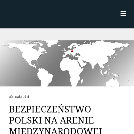
Skip
to
content
STRONA GŁÓWNA
AKTUALNOŚCI
O MNIE
KSIĄŻKI
Aktualności
BEZPIECZEŃSTWO
POLSKI NA ARENIE
MIĘDZYNARODOWEJ