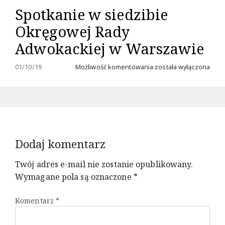
Złotym
Spotkanie w siedzibie
Krzyżem
Honorowym
Okręgowej Rady
Związku
Piłsudczyków
Adwokackiej w Warszawie
RP
Spotkanie
01/10/19
Możliwość komentowania
została wyłączona
w
siedzibie
Okręgowej
Rady
Adwokackiej
w
Warszawie
Dodaj komentarz
Twój adres e-mail nie zostanie opublikowany.
Wymagane pola są oznaczone
*
Komentarz
*