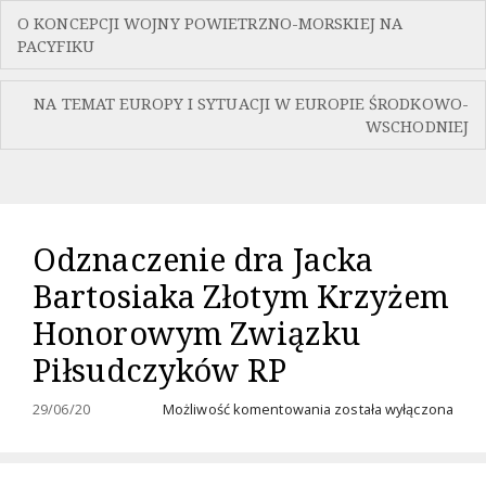
Nawigacja
O KONCEPCJI WOJNY POWIETRZNO-MORSKIEJ NA
wpisu
PACYFIKU
NA TEMAT EUROPY I SYTUACJI W EUROPIE ŚRODKOWO-
WSCHODNIEJ
Odznaczenie dra Jacka
Bartosiaka Złotym Krzyżem
Honorowym Związku
Piłsudczyków RP
Odznaczenie
29/06/20
Możliwość komentowania
została wyłączona
dra
Jacka
Bartosiaka