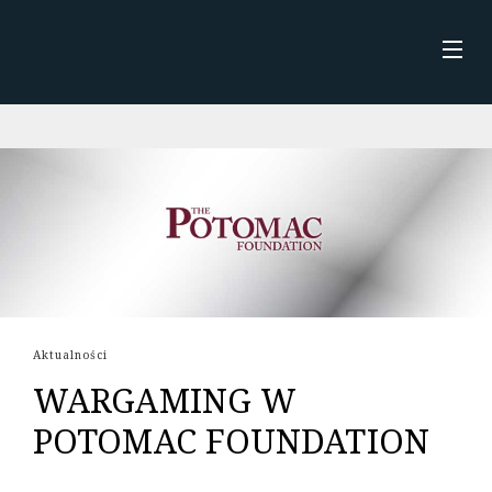
Skip
to
content
STRONA GŁÓWNA
AKTUALNOŚCI
O MNIE
KSIĄŻKI
Aktualności
WARGAMING W
POTOMAC FOUNDATION