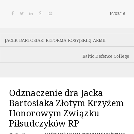
10/03/16
Nawigacja
JACEK BARTOSIAK: REFORMA ROSYJSKIEJ ARMII
wpisu
Baltic Defence College
Odznaczenie dra Jacka
Bartosiaka Złotym Krzyżem
Honorowym Związku
Piłsudczyków RP
Odznaczenie
29/06/20
Możliwość komentowania
została wyłączona