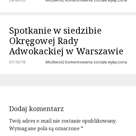
dra
Jacka
Bartosiaka
Złotym
Spotkanie w siedzibie
Krzyżem
Honorowym
Okręgowej Rady
Związku
Piłsudczyków
Adwokackiej w Warszawie
RP
Spotkanie
01/10/19
Możliwość komentowania
została wyłączona
w
siedzibie
Okręgowej
Rady
Adwokackiej
w
Warszawie
Dodaj komentarz
Twój adres e-mail nie zostanie opublikowany.
Wymagane pola są oznaczone
*