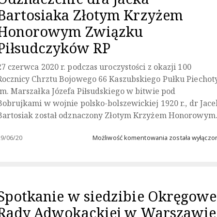
Bartosiaka Złotym Krzyżem
Honorowym Związku
Piłsudczyków RP
27 czerwca 2020 r. podczas uroczystości z okazji 100
Rocznicy Chrztu Bojowego 66 Kaszubskiego Pułku Piechot
im. Marszałka Józefa Piłsudskiego w bitwie pod
Bobrujkami w wojnie polsko-bolszewickiej 1920 r., dr Jace
Bartosiak został odznaczony Złotym Krzyżem Honorowy
Odznaczenie
29/06/20
Możliwość komentowania
została wyłączo
dra
Jacka
Bartosiaka
Złotym
Krzyżem
Spotkanie w siedzibie Okręgowe
Honorowym
Związku
Rady Adwokackiej w Warszawie
Piłsudczyków