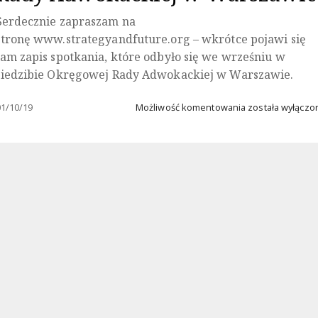
RP
Serdecznie zapraszam na
stronę www.strategyandfuture.org – wkrótce pojawi się
tam zapis spotkania, które odbyło się we wrześniu w
siedzibie Okręgowej Rady Adwokackiej w Warszawie.
Spotkanie
01/10/19
Możliwość komentowania
została wyłączo
w
siedzibie
Okręgowej
Rady
Adwokackiej
w
Warszawie