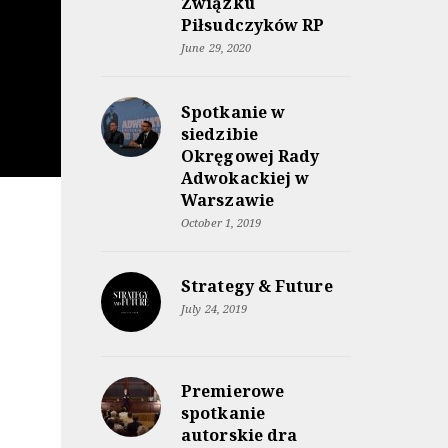
Związku
Piłsudczyków RP
June 29, 2020
Spotkanie w
siedzibie
Okręgowej Rady
Adwokackiej w
Warszawie
October 1, 2019
Strategy & Future
July 24, 2019
Premierowe
spotkanie
autorskie dra