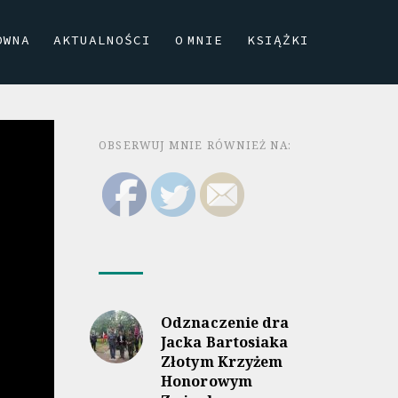
ÓWNA
AKTUALNOŚCI
O MNIE
KSIĄŻKI
OBSERWUJ MNIE RÓWNIEŻ NA:
Odznaczenie dra
Jacka Bartosiaka
Złotym Krzyżem
Honorowym