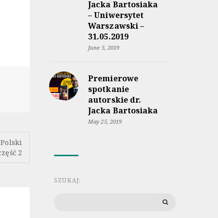
Jacka Bartosiaka
– Uniwersytet
Warszawski –
31.05.2019
June 5, 2019
Premierowe
spotkanie
autorskie dr.
Jacka Bartosiaka
May 25, 2019
 Polski
część 2
SZUKAJ:
Search
for: