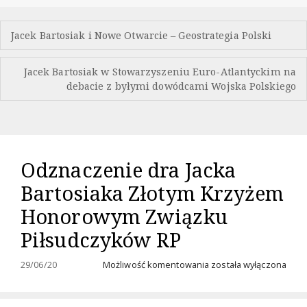
Nawigacja
Jacek Bartosiak i Nowe Otwarcie – Geostrategia Polski
wpisu
Jacek Bartosiak w Stowarzyszeniu Euro-Atlantyckim na
debacie z byłymi dowódcami Wojska Polskiego
Odznaczenie dra Jacka
Bartosiaka Złotym Krzyżem
Honorowym Związku
Piłsudczyków RP
Odznaczenie
29/06/20
Możliwość komentowania
została wyłączona
dra
Jacka
Bartosiaka