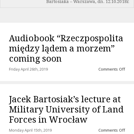
Bartosiaka – Warszawa, dn. 12.10.2018r.
Audiobook “Rzeczpospolita
między lądem a morzem”
coming soon
on
Friday April 26th, 2019
Comments Off
Audi
“Rze
międ
ląde
Jacek Bartosiak’s lecture at
a
mor
Military University of Land
comi
soo
Forces in Wrocław
on
Monday April 15th, 2019
Comments Off