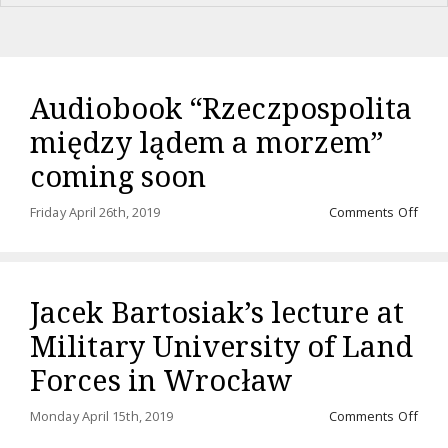
Audiobook “Rzeczpospolita
między lądem a morzem”
coming soon
on
Friday April 26th, 2019
Comments Off
Audi
“Rze
międ
ląde
Jacek Bartosiak’s lecture at
a
mor
Military University of Land
comi
soo
Forces in Wrocław
on
Monday April 15th, 2019
Comments Off
Jace