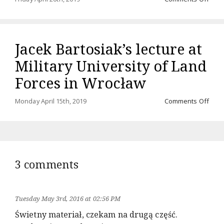
Audi
“Rze
międ
ląde
Jacek Bartosiak’s lecture at
a
mor
Military University of Land
comi
soo
Forces in Wrocław
on
Monday April 15th, 2019
Comments Off
Jace
Barto
lectu
at
Milit
Unive
3 comments
of
Land
Forc
in
Tuesday May 3rd, 2016 at 02:56 PM
Wroc
Świetny materiał, czekam na drugą część.