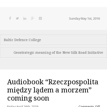
Sunday May 1st, 2016
Post
Baltic Defence College
navigation
Geostrategic meaning of the New Silk Road Initiative
Audiobook “Rzeczpospolita
między lądem a morzem”
coming soon
on
Friday April 26th, 2019
Comments Off