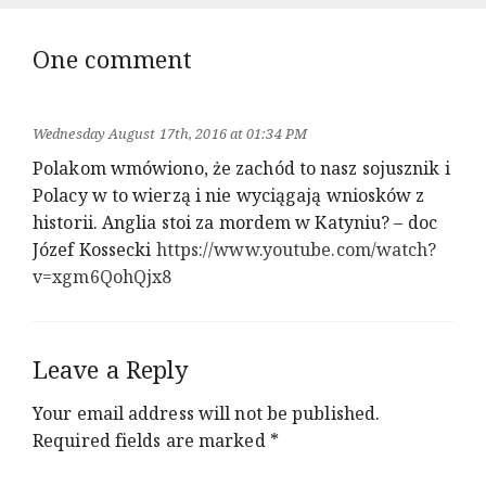
at
Milit
Unive
One comment
of
Land
Forc
in
Wednesday August 17th, 2016 at 01:34 PM
Wroc
Polakom wmówiono, że zachód to nasz sojusznik i
Polacy w to wierzą i nie wyciągają wniosków z
historii. Anglia stoi za mordem w Katyniu? – doc
Józef Kossecki
https://www.youtube.com/watch?
v=xgm6QohQjx8
Leave a Reply
Your email address will not be published.
Required fields are marked
*