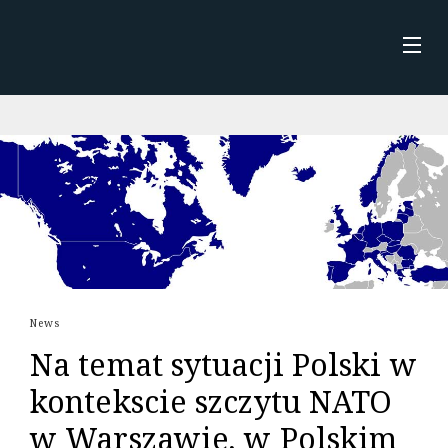
Skip
to
content
STRONA GŁÓWNA
NEWS
ABOUT ME
KSIĄŻKA
News
Na temat sytuacji Polski w
kontekscie szczytu NATO
w Warszawie, w Polskim