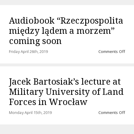
Audiobook “Rzeczpospolita
między lądem a morzem”
coming soon
on
Friday April 26th, 2019
Comments Off
Audi
“Rze
międ
ląde
Jacek Bartosiak’s lecture at
a
mor
Military University of Land
comi
soo
Forces in Wrocław
on
Monday April 15th, 2019
Comments Off
Jace
Barto
lectu